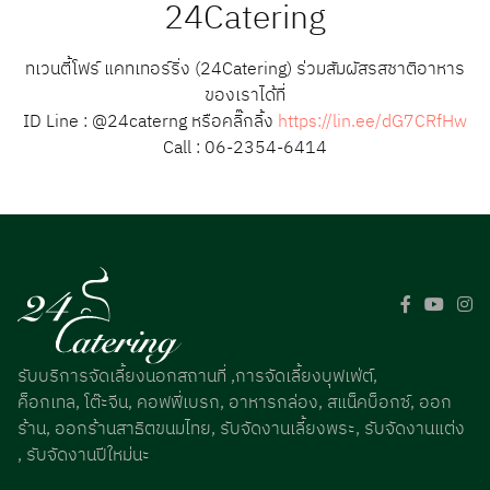
24Catering
ทเวนตี้โฟร์ แคทเทอร์ริ่ง (24Catering) ร่วมสัมผัสรสชาติอาหาร
ของเราได้ที่
ID Line : @24caterng หรือคลิ๊กลิ้ง
https://lin.ee/dG7CRfHw
Call : 06-2354-6414
รับบริการจัดเลี้ยงนอกสถานที่ ,การจัดเลี้ยงบุฟเฟ่ต์,
ค็อกเทล, โต๊ะจีน, คอฟฟี่เบรก, อาหารกล่อง, สแน็คบ็อกซ์, ออก
ร้าน, ออกร้านสาธิตขนมไทย, รับจัดงานเลี้ยงพระ, รับจัดงานแต่ง
, รับจัดงานปีใหม่นะ