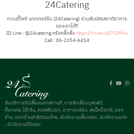
24Catering
ทเวนตี้โฟร์ แคทเทอร์ริ่ง (24Catering) ร่วมสัมผัสรสชาติอาหาร
ของเราได้ที่
ID Line : @24caterng หรือคลิ๊กลิ้ง
https://lin.ee/dG7CRfHw
Call : 06-2354-6414
รับบริการจัดเลี้ยงนอกสถานที่ ,การจัดเลี้ยงบุฟเฟ่ต์,
ค็อกเทล, โต๊ะจีน, คอฟฟี่เบรก, อาหารกล่อง, สแน็คบ็อกซ์, ออก
ร้าน, ออกร้านสาธิตขนมไทย, รับจัดงานเลี้ยงพระ, รับจัดงานแต่ง
, รับจัดงานปีใหม่นะ