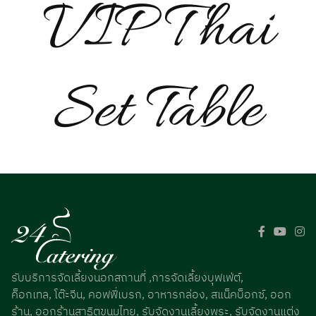
Gallery
VIP Thai
Set Table
รับบริการจัดเลี้ยงนอกสถานที่ ,การจัดเลี้ยงบุฟเฟ่ต์,
ค็อกเทล, โต๊ะจีน, คอฟฟี่เบรก, อาหารกล่อง, สแน็คบ็อกซ์, ออก
ร้าน, ออกร้านสาธิตขนมไทย, รับจัดงานเลี้ยงพระ, รับจัดงานแต่ง