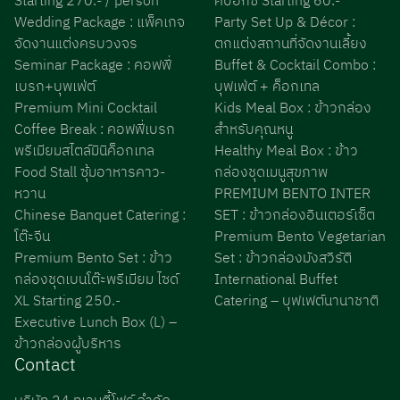
Starting 270.- / person
คบ็อกซ์ Starting 60.-
Wedding Package : แพ็คเกจ
Party Set Up & Décor :
จัดงานแต่งครบวงจร
ตกแต่งสถานที่จัดงานเลี้ยง
Seminar Package : คอฟฟี่
Buffet & Cocktail Combo :
เบรก+บุพเฟ่ต์
บุฟเฟ่ต์ + ค็อกเทล
Premium Mini Cocktail
Kids Meal Box : ข้าวกล่อง
Coffee Break : คอฟฟี่เบรก
สำหรับคุณหนู
พรีเมียมสไตล์มินิค็อกเทล
Healthy Meal Box : ข้าว
Food Stall ซุ้มอาหารคาว-
กล่องชุดเมนูสุขภาพ
หวาน
PREMIUM BENTO INTER
Chinese Banquet Catering :
SET : ข้าวกล่องอินเตอร์เซ็ต
โต๊ะจีน
Premium Bento Vegetarian
Premium Bento Set : ข้าว
Set : ข้าวกล่องมังสวิรัติ
กล่องชุดเบนโต๊ะพรีเมียม ไซด์
International Buffet
XL Starting 250.-
Catering – บุฟเฟต์นานาชาติ
Executive Lunch Box (L) –
ข้าวกล่องผู้บริหาร
Contact