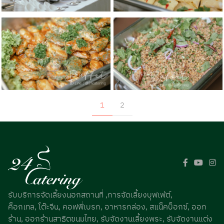
1
2
รับบริการจัดเลี้ยงนอกสถานที่ ,การจัดเลี้ยงบุฟเฟ่ต์,
ค็อกเทล, โต๊ะจีน, คอฟฟี่เบรก, อาหารกล่อง, สแน็คบ็อกซ์, ออก
ร้าน, ออกร้านสาธิตขนมไทย, รับจัดงานเลี้ยงพระ, รับจัดงานแต่ง