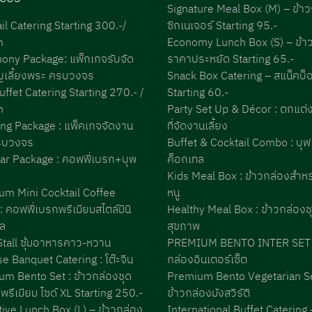
Signature Meal Box (M) – ข้า
il Catering Starting 300.-/
ซิกเนเจอร์ Starting 95.-
n
Economy Lunch Box (S) – ข้า
ony Package: แพ็กเกจรับจัด
ราคาประหยัด Starting 65.-
ญเลี้ยงพระ ครบวงจร
Snack Box Catering – สแน็คบ็อ
uffet Catering Starting 270.- /
Starting 60.-
n
Party Set Up & Décor : ตกแต
ng Package : แพ็คเกจจัดงาน
ที่จัดงานเลี้ยง
รบวงจร
Buffet & Cocktail Combo : บุฟเ
ar Package : คอฟฟี่เบรก+บุพ
ค็อกเทล
Kids Meal Box : ข้าวกล่องสำห
um Mini Cocktail Coffee
หนู
: คอฟฟี่เบรกพรีเมียมสไตล์มินิ
Healthy Meal Box : ข้าวกล่องชุ
ทล
สุขภาพ
tall ซุ้มอาหารคาว-หวาน
PREMIUM BENTO INTER SET :
e Banquet Catering : โต๊ะจีน
กล่องอินเตอร์เซ็ต
m Bento Set : ข้าวกล่องชุด
Premium Bento Vegetarian Se
ะพรีเมียม ไซด์ XL Starting 250.-
ข้าวกล่องมังสวิรัติ
ive Lunch Box (L) – ข้าวกล่อง
International Buffet Catering 