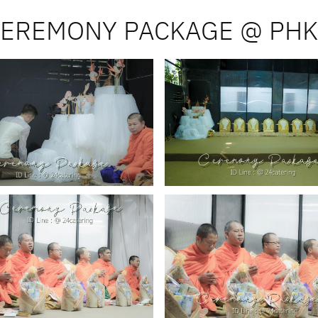
EREMONY PACKAGE @ PH
Gallery