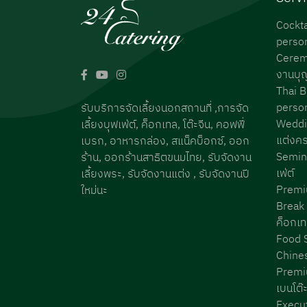
Cockta
perso
Cerem
งานบุ
Thai B
perso
รับบริการจัดเลี้ยงนอกสถานที่ ,การจัด
Weddi
เลี้ยงบุฟเฟ่ต์, ค็อกเทล, โต๊ะจีน, คอฟฟี่
แต่งค
เบรก, อาหารกล่อง, สแน็คบ็อกซ์, ออก
Semin
ร้าน, ออกร้านสาธิตขนมไทย, รับจัดงาน
เฟ่ต์
เลี้ยงพระ, รับจัดงานแต่ง , รับจัดงานปี
Premi
ใหม่นะ
Break 
ค็อกเ
Food S
Chines
Premiu
เบนโต๊
Execut