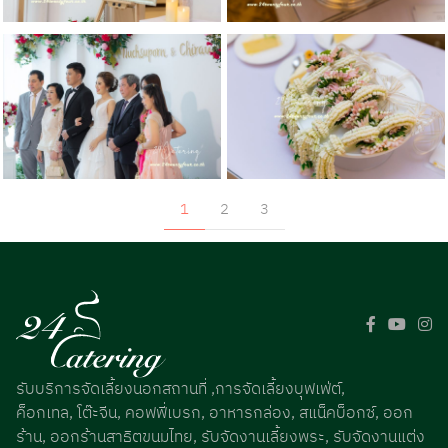
1
2
3
รับบริการจัดเลี้ยงนอกสถานที่ ,การจัดเลี้ยงบุฟเฟ่ต์,
ค็อกเทล, โต๊ะจีน, คอฟฟี่เบรก, อาหารกล่อง, สแน็คบ็อกซ์, ออก
ร้าน, ออกร้านสาธิตขนมไทย, รับจัดงานเลี้ยงพระ, รับจัดงานแต่ง