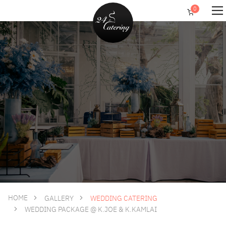
HOME
GALLERY
WEDDING CATERING
WEDDING PACKAGE @ K.JOE & K.KAMLAI