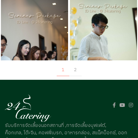
1
2
รับบริการจัดเลี้ยงนอกสถานที่ ,การจัดเลี้ยงบุฟเฟ่ต์,
ค็อกเทล, โต๊ะจีน, คอฟฟี่เบรก, อาหารกล่อง, สแน็คบ็อกซ์, ออก